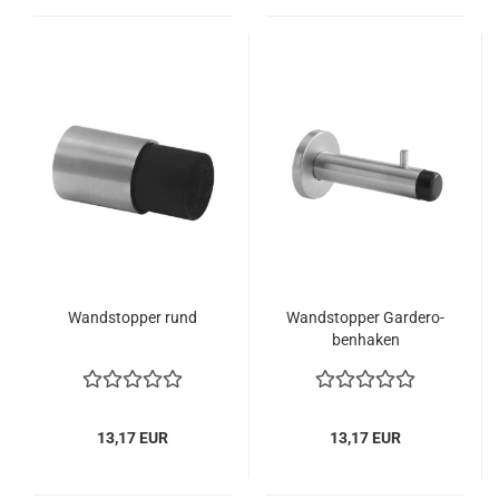
Wand­stop­per rund
Wand­stop­per Gar­de­ro­
ben­ha­ken
13,17 EUR
13,17 EUR