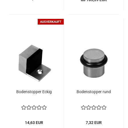
AUSVERKAUFT
Bo­den­stop­per Eckig
Bo­den­stop­per rund
14,63 EUR
7,32 EUR