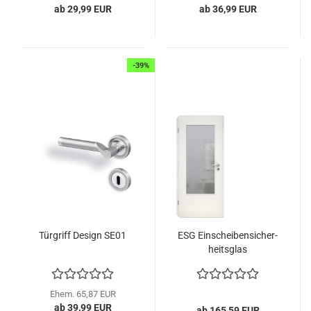
ab 29,99 EUR
ab 36,99 EUR
-39%
Tür­griff De­sign SE01
ESG Ein­schei­ben­si­cher­
heits­glas
Ehem. 65,87 EUR
ab 39,99 EUR
ab 165,59 EUR