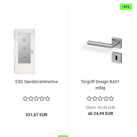
-41%
ESG Sand­strahl­mo­ti­ve
Tür­griff De­sign BA01
eckig
Ehem. 42,45 EUR
ab 24,99 EUR
331,67 EUR