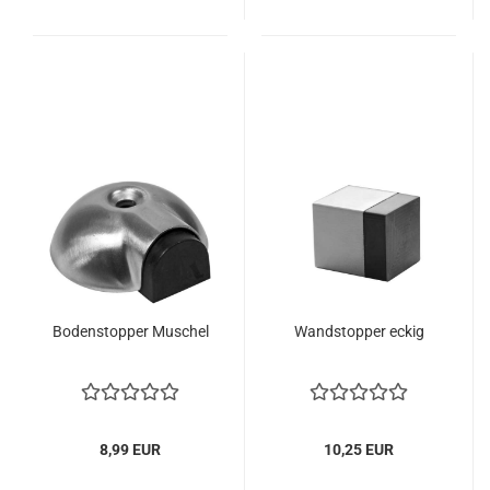
Bo­den­stop­per Mu­schel
Wand­stop­per eckig
8,99 EUR
10,25 EUR