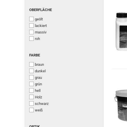
OBERFLÄCHE
OBERFLÄCHE
geölt
lackiert
massiv
roh
FARBE
FARBE
braun
dunkel
grau
grün
hell
Holz
schwarz
weiß
OPTIK
OPTIK