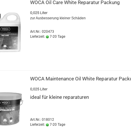
WOCA Oil Care White Re­pa­ra­tur Pa­ckung
0,025 Liter
zur Aus­bes­se­rung klei­ner Schä­den
Art.Nr.: 020473
Lieferzeit:
7-20 Tage
WOCA Main­ten­an­ce Oil White Re­pa­ra­tur Pa­c
0,025 Liter
ideal für klei­ne re­pa­ra­tu­ren
Art.Nr.: 018012
Lieferzeit:
7-20 Tage