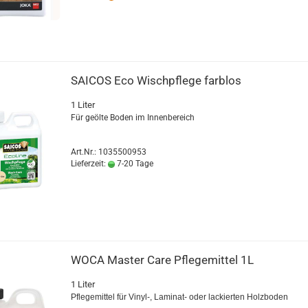
SAI­COS Eco Wisch­pfle­ge farb­los
1 Liter
Für ge­öl­te Boden im In­nen­be­reich
Art.Nr.: 1035500953
Lieferzeit:
7-20 Tage
WOCA Mas­ter Care Pfle­ge­mit­tel 1L
1 Liter
Pfle­ge­mit­tel für Vinyl-​, Laminat-​ oder la­ckier­ten Holz­bo­den