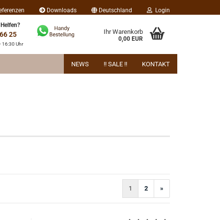
eferenzen
Downloads
Deutschland
Login
 Helfen?
Ihr Warenkorb
 66 25
0,00 EUR
- 16:30 Uhr
NEWS
!! SALE !!
KONTAKT
1
2
»