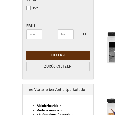
Holz
PREIS
PREIS
Preis bis
-
EUR
FILTERN
ZURÜCKSETZEN
Ihre Vorteile bei Anhaltparkett.de
Meisterbetrieb
✓
Verlegeservice
✓
Käuferschutz
(PayPal) ✓