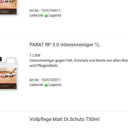
Art.Nr.: 1035704011
Lieferzeit:
Lagernd
PARAT RP 3.0 In­ten­siv­rei­ni­ger 1L
1 Liter
In­ten­siv­rei­ni­ger gegen Fett, Schmutz und Reste von alten Rei
und Pfle­ge­mit­teln
Art.Nr.: 1035703011
Lieferzeit:
Lagernd
Voll­pfle­ge Matt Dr.Schutz 750ml