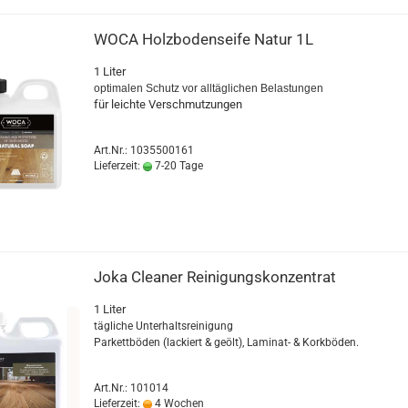
WOCA Holz­bo­den­sei­fe Natur 1L
1 Liter
op­ti­ma­len Schutz vor all­täg­li­chen Be­las­tun­gen
für leich­te Ver­schmut­zun­gen
Art.Nr.: 1035500161
Lieferzeit:
7-20 Tage
Joka Clea­ner Rei­ni­gungs­kon­zen­trat
1 Liter
täg­li­che Un­ter­halts­rei­ni­gung
Par­kett­bö­den (la­ckiert & geölt), Laminat-​ & Kork­bö­den.
Art.Nr.: 101014
Lieferzeit:
4 Wochen