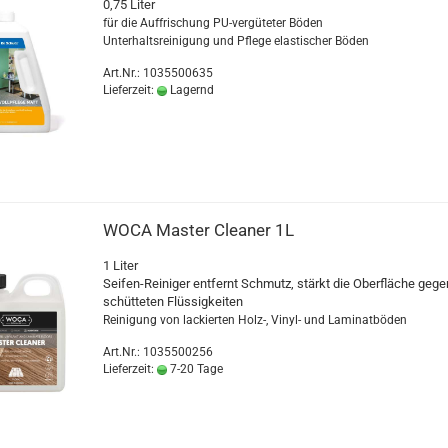
0,75 Liter
für die Auf­fri­schung PU-​vergüteter Böden
Un­ter­halts­rei­ni­gung und Pfle­ge elas­ti­scher Böden
Art.Nr.: 1035500635
Lieferzeit:
Lagernd
WOCA Mas­ter Clea­ner 1L
1 Liter
Seifen-​Reiniger ent­fernt Schmutz, stärkt die Ober­flä­che gege
schüt­te­ten Flüs­sig­kei­ten
Rei­ni­gung von la­ckier­ten Holz-, Vinyl-​ und La­mi­nat­bö­den
Art.Nr.: 1035500256
Lieferzeit:
7-20 Tage