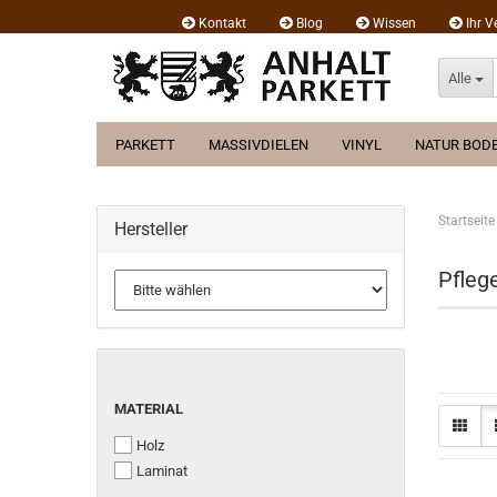
Kontakt
Blog
Wissen
Ihr V
Alle
PARKETT
MASSIVDIELEN
VINYL
NATUR BOD
Startseite
Hersteller
Pfleg
MATERIAL
MATERIAL
Holz
Laminat