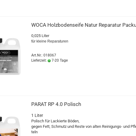
WOCA Holz­bo­den­sei­fe Natur Re­pa­ra­tur Pa­ck
0,025 Liter
für klei­ne Re­pa­ra­tu­ren
Art.Nr.: 018067
Lieferzeit:
7-20 Tage
PARAT RP 4.0 Po­lisch
1 Liter
Po­lisch für La­ckier­te Böden,
gegen Fett, Schmutz und Reste von alten Reinigungs-​ und Pfle
teln