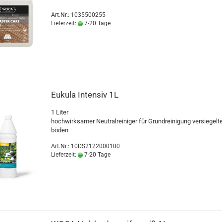
Art.Nr.: 1035500255
Lieferzeit:
7-20 Tage
Eu­ku­la In­ten­siv 1L
1 Liter
hoch­wirk­sa­mer Neu­tral­rei­ni­ger für Grund­rei­ni­gung ver­sie­gel­t
bö­den
Art.Nr.: 10DS2122000100
Lieferzeit:
7-20 Tage