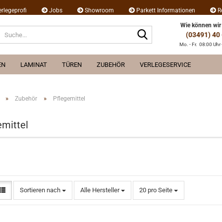
erlegeprofi
Jobs
Showroom
Parkett Informationen
R
Wie können wir
Suche...
(03491) 40
Mo. - Fr. 08:00 Uhr 
EN
LAMINAT
TÜREN
ZUBEHÖR
VERLEGESERVICE
»
»
Zubehör
Pflegemittel
emittel
Sortieren nach
pro Seite
Sortieren nach
Alle Hersteller
20 pro Seite