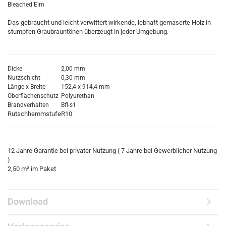
Bleached Elm
Das gebraucht und leicht verwittert wirkende, lebhaft gemaserte Holz in
stumpfen Graubrauntönen überzeugt in jeder Umgebung.
Dicke
2,00 mm
Nutzschicht
0,30 mm
Länge x Breite
152,4 x 914,4 mm
Oberflächenschutz
Polyurethan
Brandverhalten
Bfl-s1
Rutschhemmstufe
R10
12 Jahre Garantie bei privater Nutzung ( 7 Jahre bei Gewerblicher Nutzung
)
2,50 m² im Paket
Download