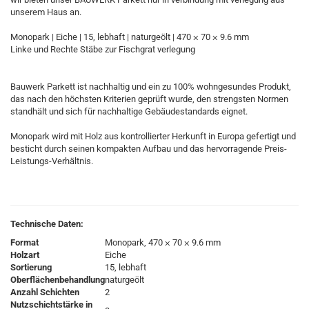
unserem Haus an.
Monopark | Eiche | 15, lebhaft | naturgeölt | 470 ⨉ 70 ⨉ 9.6 mm
Linke und Rechte Stäbe zur Fischgrat verlegung
Bauwerk Parkett ist nachhaltig und ein zu 100% wohngesundes Produkt,
das nach den höchsten Kriterien geprüft wurde, den strengsten Normen
standhält und sich für nachhaltige Gebäudestandards eignet.
Monopark wird mit Holz aus kontrollierter Herkunft in Europa gefertigt und
besticht durch seinen kompakten Aufbau und das hervorragende Preis-
Leistungs-Verhältnis.
Technische Daten:
Format
Monopark, 470 ⨉ 70 ⨉ 9.6 mm
Holzart
Eiche
Sortierung
15, lebhaft
Oberflächenbehandlung
naturgeölt
Anzahl Schichten
2
Nutzschichtstärke in