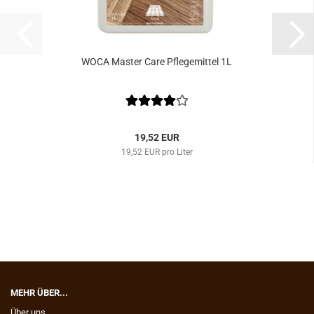
WOCA Mas­ter Care Pfle­ge­mit­tel 1L
19,52 EUR
19,52 EUR pro Liter
MEHR ÜBER...
Über uns