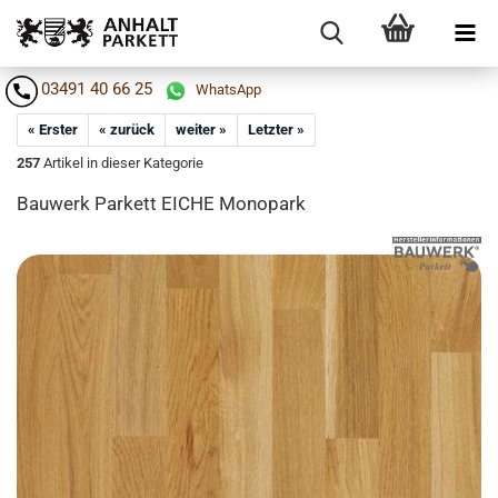
03491 40 66 25
WhatsApp
« Erster
« zurück
weiter »
Letzter »
257
Artikel in dieser Kategorie
Bau­werk Par­kett EICHE Mo­no­park