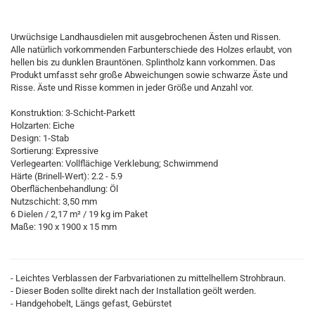
Urwüchsige Landhausdielen mit ausgebrochenen Ästen und Rissen.
Alle natürlich vorkommenden Farbunterschiede des Holzes erlaubt, von
hellen bis zu dunklen Brauntönen. Splintholz kann vorkommen. Das
Produkt umfasst sehr große Abweichungen sowie schwarze Äste und
Risse. Äste und Risse kommen in jeder Größe und Anzahl vor.
Konstruktion: 3-Schicht-Parkett
Holzarten: Eiche
Design: 1-Stab
Sortierung: Expressive
Verlegearten: Vollflächige Verklebung; Schwimmend
Härte (Brinell-Wert): 2.2 - 5.9
Oberflächenbehandlung: Öl
Nutzschicht: 3,50 mm
6 Dielen / 2,17 m² / 19 kg im Paket
Maße: 190 x 1900 x 15 mm
- Leichtes Verblassen der Farbvariationen zu mittelhellem Strohbraun.
- Dieser Boden sollte direkt nach der Installation geölt werden.
- Handgehobelt, Längs gefast, Gebürstet