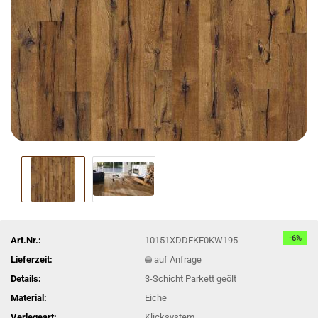
-6%
Art.Nr.:
10151XDDEKF0KW195
Lieferzeit:
auf Anfrage
Details:
3-Schicht Parkett geölt
Material:
Eiche
Verlegeart:
Klicksystem