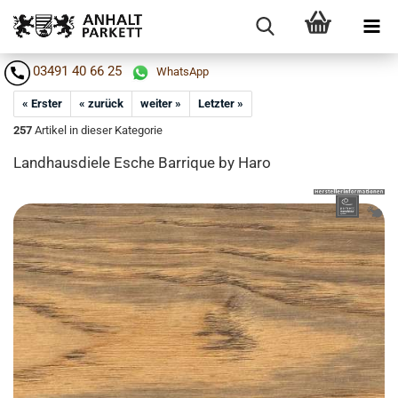
03491 40 66 25
WhatsApp
« Erster
« zurück
weiter »
Letzter »
257
Artikel in dieser Kategorie
Land­haus­die­le Esche Bar­ri­que by Haro