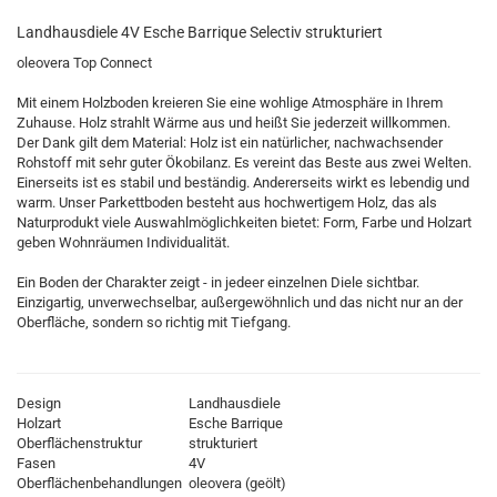
Landhausdiele 4V Esche Barrique Selectiv strukturiert
oleovera Top Connect
Mit einem Holzboden kreieren Sie eine wohlige Atmosphäre in Ihrem
Zuhause. Holz strahlt Wärme aus und heißt Sie jederzeit willkommen.
Der Dank gilt dem Material: Holz ist ein natürlicher, nachwachsender
Rohstoff mit sehr guter Ökobilanz. Es vereint das Beste aus zwei Welten.
Einerseits ist es stabil und beständig. Andererseits wirkt es lebendig und
warm. Unser Parkettboden besteht aus hochwertigem Holz, das als
Naturprodukt viele Auswahlmöglichkeiten bietet: Form, Farbe und Holzart
geben Wohnräumen Individualität.
Ein Boden der Charakter zeigt - in jedeer einzelnen Diele sichtbar.
Einzigartig, unverwechselbar, außergewöhnlich und das nicht nur an der
Oberfläche, sondern so richtig mit Tiefgang.
Design
Landhausdiele
Holzart
Esche Barrique
Oberflächenstruktur
strukturiert
Fasen
4V
Oberflächenbehandlungen
oleovera (geölt)