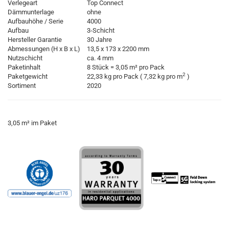
Verlegeart
Top Connect
Dämmunterlage
ohne
Aufbauhöhe / Serie
4000
Aufbau
3-Schicht
Hersteller Garantie
30 Jahre
Abmessungen (H x B x L)
13,5 x 173 x 2200 mm
Nutzschicht
ca. 4 mm
Paketinhalt
8 Stück = 3,05 m² pro Pack
2
Paketgewicht
22,33 kg pro Pack ( 7,32 kg pro m
)
Sortiment
2020
3,05 m² im Paket