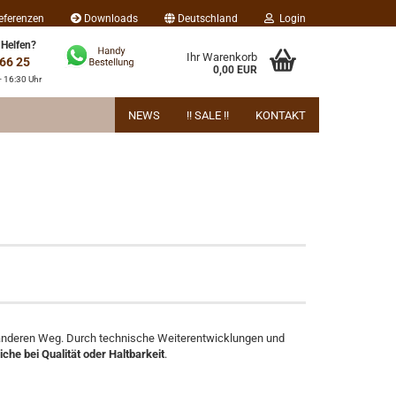
eferenzen
Downloads
Deutschland
Login
 Helfen?
Ihr Warenkorb
 66 25
0,00 EUR
- 16:30 Uhr
NEWS
!! SALE !!
KONTAKT
nen anderen Weg. Durch technische Weiterentwicklungen und
che bei Qualität oder Haltbarkeit
.