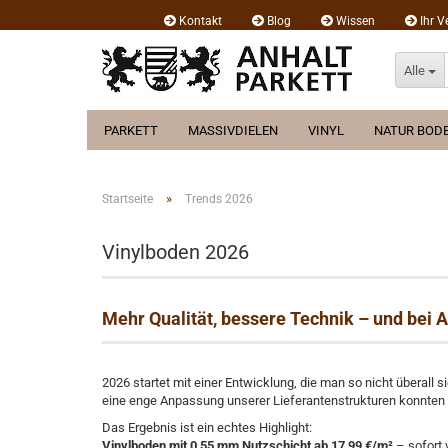
Kontakt
Blog
Wissen
Ihr V
Alle
PARKETT
MASSIVDIELEN
VINYL
NATUR BOD
»
Startseite
Trends 2026
Vinylboden 2026
Mehr Qualität, bessere Technik – und bei A
2026 startet mit einer Entwicklung, die man so nicht überall
eine enge Anpassung unserer Lieferantenstrukturen konnten 
Das Ergebnis ist ein echtes Highlight:
Vinylboden mit 0,55 mm Nutzschicht ab 17,99 €/m²
– sofort 