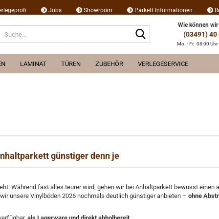
erlegeprofi
Jobs
Showroom
Parkett Informationen
R
Wie können wir
Suche...
(03491) 40
Mo. - Fr. 08:00 Uhr 
EN
LAMINAT
TÜREN
ZUBEHÖR
VERLEGESERVICE
nhaltparkett günstiger denn je
 sieht: Während fast alles teurer wird, gehen wir bei Anhaltparkett bewusst ei
wir unsere Vinylböden 2026 nochmals deutlich günstiger anbieten –
ohne Abstri
verfügbar,
als Lagerware und direkt abholbereit
.