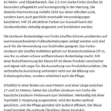
im Wohn- und Objektbereich. Das 2,5 mm starke Forbo Linoflex ist
besonders pflegeleicht und kostengünstig in der Wartung. Die
dezente Marmorierung verleiht nicht nur einen stilvollen Look,
sondern kann auch geschickt eventuelle Verunreinigungen
kaschieren. Mit 16 attraktiven Farben zur Auswahl kann der
Linoleumboden vielseitig eingesetzt und kombiniert werden.
Die Linoleum-Bodenbeläge von Forbo Linoflex können problemlos auf
warmwasserbasierten Fußbodenheizungen verlegt werden und sind
auch für die Verwendung von Stuhlrollen geeignet. Das Forbo-
Linoleum der Linoflex Kollektion gehört zur Brandschutzklasse Cfl-s1,
was ihn zu einem schwer entflammbaren Bodenbelag macht. Mit
einer Rutschhemmung der Klasse R9 ist dieses Produkt rutschsicher
und eignet sich sogar für die Ausstattung von Produktionsstätten. Die
antistatische Ausrüstung verhindert nicht nur die Bildung von
Entladungsfunken, sondern erleichtert auch die Pflege.
Erhältlich in einer Breite von zwei Metern und einer Länge zwischen
27 und 32 Metern, bietet das Linoflex-Linoleum von Forbo die
klassische Linoleum-Meterware zum Verkleben. Werkseitig mit einer
Topshield 2-Vergütung ausgestattet, wird der Boden optimal
geschützt, und die Pflege gestaltet sich äußerst effizient. Der Blaue
Engel bestätigt die optimale Ökobilanz dieses Produkts.