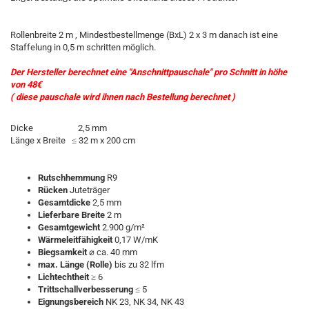
Rollenbreite 2 m , Mindestbestellmenge (BxL) 2 x 3 m danach ist eine
Staffelung in 0,5 m schritten möglich.
Der Hersteller berechnet eine "Anschnittpauschale" pro Schnitt in höhe
von 48€
( diese pauschale wird ihnen nach Bestellung berechnet )
Dicke
2,5 mm
Länge x Breite
≤ 32 m x 200 cm
Rutschhemmung
R9
Rücken
Juteträger
Gesamtdicke
2,5 mm
Lieferbare Breite
2 m
Gesamtgewicht
2.900 g/m²
Wärmeleitfähigkeit
0,17 W/mK
Biegsamkeit
⌀ ca. 40 mm
max. Länge (Rolle)
bis zu 32 lfm
Lichtechtheit
≥ 6
Trittschallverbesserung
≤ 5
Eignungsbereich
NK 23, NK 34, NK 43