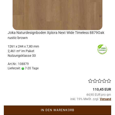
Joka Na­tur­de­sign­bo­den Xplo­ra Next Wide Ti­me­l­ess 8879Oak
rustic brown
1261
x 244 x 7,80 mm
2,461 m² im Paket
Nut­zungs­klas­se 33
Art.Nr.: 108879
Lieferzeit:
7-20 Tage
110,45 EUR
44,90 EUR pro qm
inkl. 19% MwSt. zzgl.
Versand
IN DEN WARENKORB