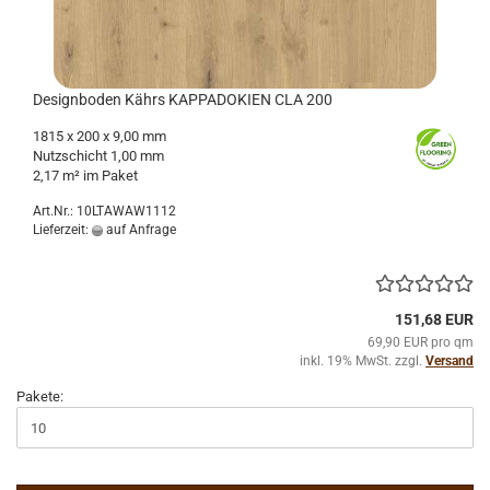
De­sign­bo­den Kährs KAP­PA­DO­KI­EN CLA 200
1815 x 200 x 9,00 mm
Nutz­schicht 1,00 mm
2,17 m² im Paket
Art.Nr.: 10LTAWAW1112
Lieferzeit:
auf Anfrage
151,68 EUR
69,90 EUR pro qm
inkl. 19% MwSt. zzgl.
Versand
Pakete: