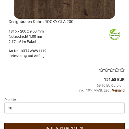
De­sign­bo­den Kährs ROCKY CLA 200
1815 x 200 x 9,00 mm
Nutz­schicht 1,00 mm
2,17 m² im Paket
Art.Nr.: 10LTAWAW1119
Lieferzeit:
auf Anfrage
151,68 EUR
69,90 EUR pro qm
inkl. 19% MwSt. zzgl.
Versand
Pakete:
IN DEN WARENKORB