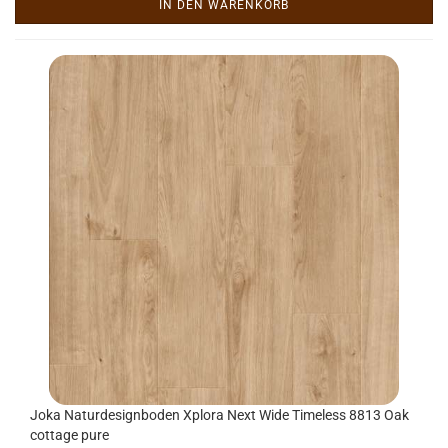
IN DEN WARENKORB
Joka Na­tur­de­sign­bo­den Xplo­ra Next Wide Ti­me­l­ess 8813 Oak
cot­ta­ge pure