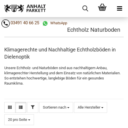
03491 40 66 25
WhatsApp
Echtholz Naturboden
Klimagerechte und Nachhaltige Echtholzböden in
Dielenoptik
Unsere Echtholz- und Naturböden sind aus nachhaltigem Anbau,
klimagerechter Herstellung und dem Einsatz von natürlichen Materialien.
So entstehen hochwertige, langlebige Böden für ein gesundes
Raumklima.
FILTER
Sortieren nach
Sortieren nach
Alle Hersteller
pro Seite
20 pro Seite