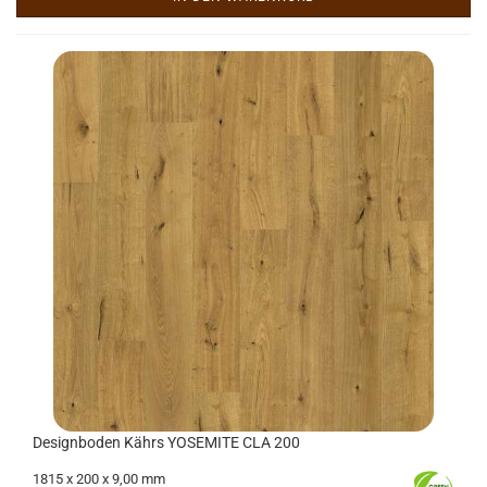
De­sign­bo­den Kährs YO­SE­MI­TE CLA 200
1815 x 200 x 9,00 mm