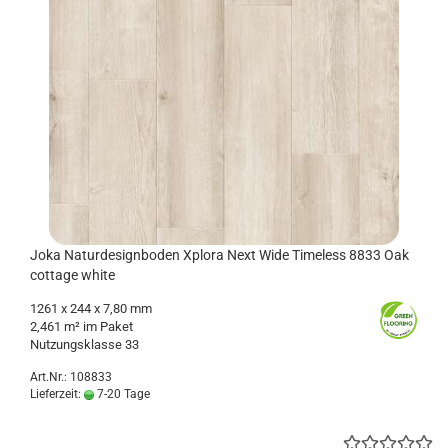
Joka Na­tur­de­sign­bo­den Xplo­ra Next Wide Ti­me­l­ess 8833 Oak
cot­ta­ge white
1261
x 244 x 7,80 mm
2,461 m² im Paket
Nut­zungs­klas­se 33
Art.Nr.: 108833
Lieferzeit:
7-20 Tage