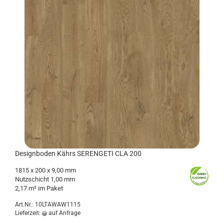
De­sign­bo­den Kährs SE­REN­GE­TI CLA 200
1815 x 200 x 9,00 mm
Nutz­schicht 1,00 mm
2,17 m² im Paket
Art.Nr.: 10LTAWAW1115
Lieferzeit:
auf Anfrage