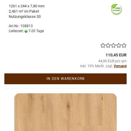
1261
x 244 x 7,80 mm
2,461 m² im Paket
Nut­zungs­klas­se 33
Art.Nr.: 108813
Lieferzeit:
7-20 Tage
110,45 EUR
44,90 EUR pro qm
inkl. 19% MwSt. zzgl.
Versand
IN DEN WARENKORB