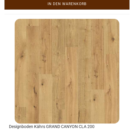
IN DEN WARENKORB
De­sign­bo­den Kährs GRAND CAN­YON CLA 200