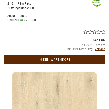
2,461 m² im Paket
Nut­zungs­klas­se 33
Art.Nr.: 108839
Lieferzeit:
7-20 Tage
110,45 EUR
44,90 EUR pro qm
inkl. 19% MwSt. zzgl.
Versand
IN DEN WARENKORB