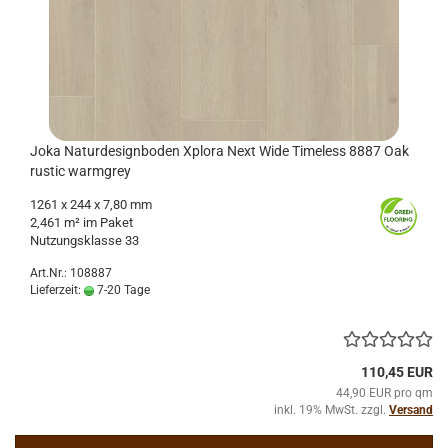
Joka Na­tur­de­sign­bo­den Xplo­ra Next Wide Ti­me­l­ess 8887 Oak
rustic warm­grey
1261
x 244 x 7,80 mm
2,461 m² im Paket
Nut­zungs­klas­se 33
Art.Nr.: 108887
Lieferzeit:
7-20 Tage
110,45 EUR
44,90 EUR pro qm
inkl. 19% MwSt. zzgl.
Versand