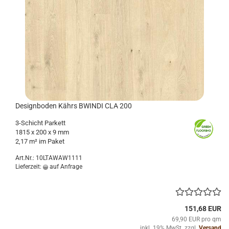
De­sign­bo­den Kährs BWIN­DI CLA 200
3-​Schicht Par­kett
1815 x 200 x 9 mm
2,17 m² im Paket
Art.Nr.: 10LTAWAW1111
Lieferzeit:
auf Anfrage
151,68 EUR
69,90 EUR pro qm
inkl. 19% MwSt. zzgl.
Versand