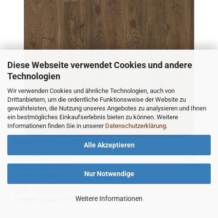
Diese Webseite verwendet Cookies und andere
Technologien
Wir verwenden Cookies und ähnliche Technologien, auch von
Drittanbietern, um die ordentliche Funktionsweise der Website zu
gewährleisten, die Nutzung unseres Angebotes zu analysieren und Ihnen
ein bestmögliches Einkaufserlebnis bieten zu können. Weitere
Informationen finden Sie in unserer
Datenschutzerklärung
.
De­sign­bo­den Kährs SMOKY CLA 200
Alle Akzeptieren
1815 x 200 x 9,00 mm
Nutz­schicht 1,00 mm
Nur Notwendige
2,17 m² im Paket
Art.Nr.: 10LTAWAW1118
Weitere Informationen
Lieferzeit:
auf Anfrage