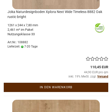
Joka Na­tur­de­sign­bo­den Xplo­ra Next Wide Ti­me­l­ess 8882 Oak
rustic bright
1261
x 244 x 7,80 mm
2,461 m² im Paket
Nut­zungs­klas­se 33
Art.Nr.: 108882
Lieferzeit:
7-20 Tage
110,45 EUR
44,90 EUR pro qm
inkl. 19% MwSt. zzgl.
Versand
IN DEN WARENKORB