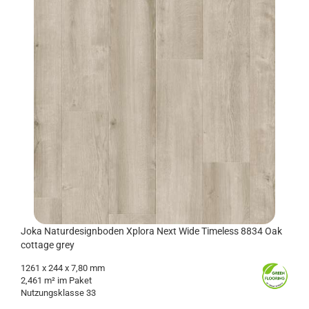
Joka Na­tur­de­sign­bo­den Xplo­ra Next Wide Ti­me­l­ess 8834 Oak
cot­ta­ge grey
1261
x 244 x 7,80 mm
2,461 m² im Paket
Nut­zungs­klas­se 33