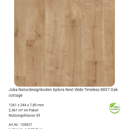
Joka Na­tur­de­sign­bo­den Xplo­ra Next Wide Ti­me­l­ess 8837 Oak
cot­ta­ge
1261
x 244 x 7,80 mm
2,461 m² im Paket
Nut­zungs­klas­se 33
Art.Nr.: 108837