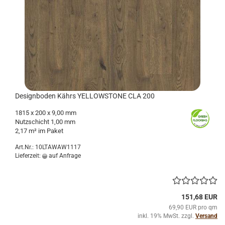
De­sign­bo­den Kährs YELLOW­STONE CLA 200
1815 x 200 x 9,00 mm
Nutz­schicht 1,00 mm
2,17 m² im Paket
Art.Nr.: 10LTAWAW1117
Lieferzeit:
auf Anfrage
151,68 EUR
69,90 EUR pro qm
inkl. 19% MwSt. zzgl.
Versand