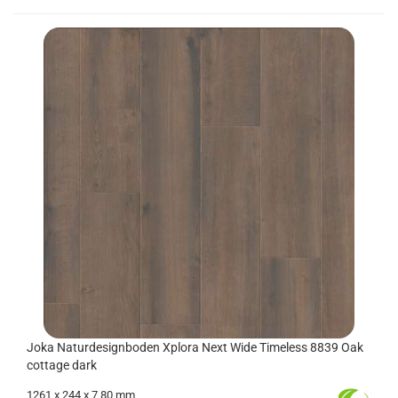
Joka Na­tur­de­sign­bo­den Xplo­ra Next Wide Ti­me­l­ess 8839 Oak
cot­ta­ge dark
1261
x 244 x 7,80 mm