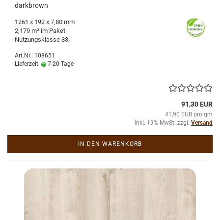
dark­brown
1261
x 192 x 7,80 mm
2,179 m² im Paket
Nut­zungs­klas­se 33
Art.Nr.: 108651
Lieferzeit:
7-20 Tage
91,30 EUR
41,90 EUR pro qm
inkl. 19% MwSt. zzgl.
Versand
IN DEN WARENKORB