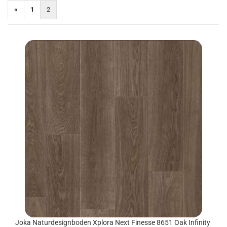
«
1
2
Joka Na­tur­de­sign­bo­den Xplo­ra Next Fi­nes­se 8651 Oak In­fi­ni­ty