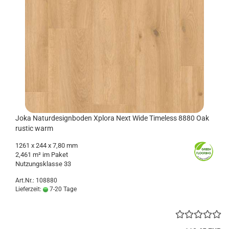
Joka Na­tur­de­sign­bo­den Xplo­ra Next Wide Ti­me­l­ess 8880 Oak
rustic warm
1261
x 244 x 7,80 mm
2,461 m² im Paket
Nut­zungs­klas­se 33
Art.Nr.: 108880
Lieferzeit:
7-20 Tage