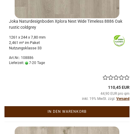
Joka Na­tur­de­sign­bo­den Xplo­ra Next Wide Ti­me­l­ess 8886 Oak
rustic cold­grey
1261
x 244 x 7,80 mm
2,461 m² im Paket
Nut­zungs­klas­se 33
Art.Nr.: 108886
Lieferzeit:
7-20 Tage
110,45 EUR
44,90 EUR pro qm
inkl. 19% MwSt. zzgl.
Versand
IN DEN WARENKORB