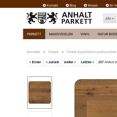
Kontakt
Blog
Wissen
Ihr V
Alle
PARKETT
MASSIVDIELEN
VINYL
NATUR BOD
»
»
Startseite
Parkett
Parkett Kupfereiche Landhausdiele
« Erster
« zurück
weiter »
Letzter »
257
Artikel i