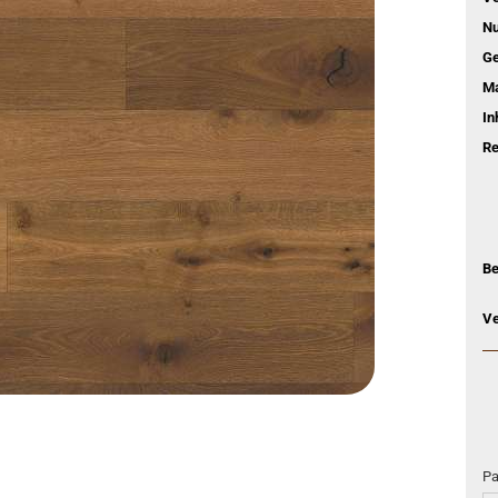
Nu
Ge
M
In
Re
Be
Ve
Pa