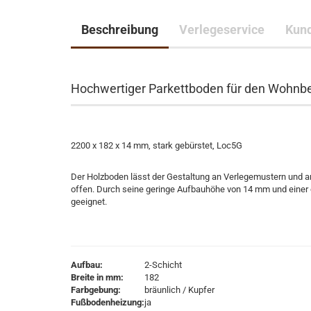
Beschreibung
Verlegeservice
Kund
Hochwertiger Parkettboden für den Wohnbe
2200 x 182 x 14 mm, stark gebürstet, Loc5G
Der Holzboden lässt der Gestaltung an Verlegemustern und 
offen. Durch seine geringe Aufbauhöhe von 14 mm und einer 
geeignet.
Aufbau:
2-Schicht
Breite in mm:
182
Farbgebung:
bräunlich / Kupfer
Fußbodenheizung:
ja