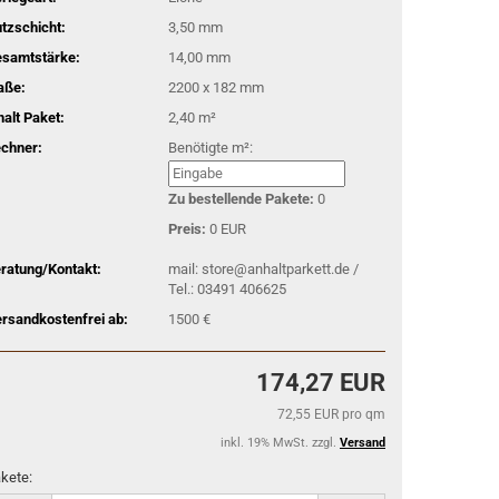
tzschicht:
3,50 mm
samtstärke:
14,00 mm
aße:
2200 x 182 mm
halt Paket:
2,40 m²
chner:
Benötigte m²:
Zu bestellende Pakete:
0
Preis:
0 EUR
ratung/Kontakt:
mail: store@anhaltparkett.de /
Tel.: 03491 406625
rsandkostenfrei ab:
1500 €
174,27 EUR
72,55 EUR pro qm
inkl. 19% MwSt. zzgl.
Versand
kete: