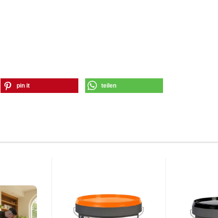
pin it
teilen