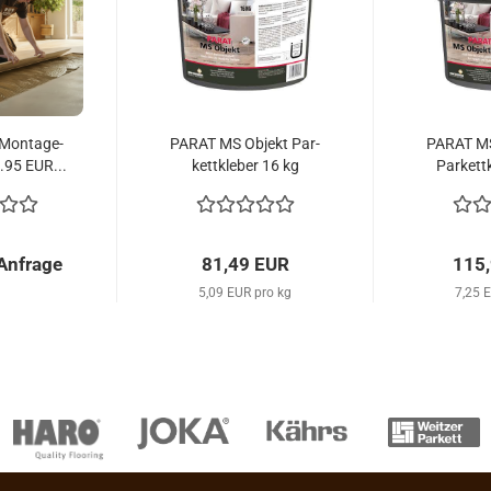
 Mon­ta­ge­
PARAT MS Ob­jekt Par­
PARAT MS 
9.95 EUR...
kett­kle­ber 16 kg
Par­kett­
 Anfrage
81,49 EUR
115
5,09 EUR pro kg
7,25 