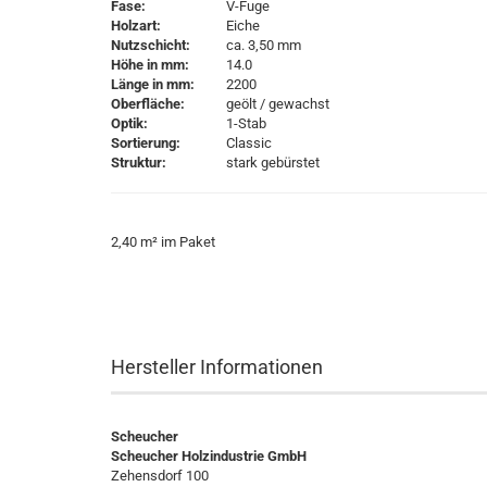
Fase:
V-Fuge
Holzart:
Eiche
Nutzschicht:
ca. 3,50 mm
Höhe in mm:
14.0
Länge in mm:
2200
Oberfläche:
geölt / gewachst
Optik:
1-Stab
Sortierung:
Classic
Struktur:
stark gebürstet
2,40 m² im Paket
Hersteller Informationen
Scheucher
Scheucher Holzindustrie GmbH
Zehensdorf 100