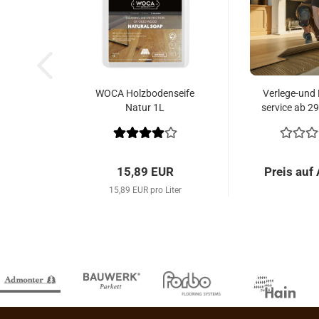
WOCA Holz­bo­den­sei­fe
Verlege-​​und
Natur 1L
ser­vice ab 2
15,89 EUR
Preis auf
15,89 EUR pro Liter