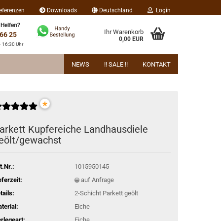
eferenzen
Downloads
Deutschland
Login
 Helfen?
Ihr Warenkorb
 66 25
0,00 EUR
- 16:30 Uhr
NEWS
!! SALE !!
KONTAKT
*
ar­kett Kup­fer­ei­che Land­haus­die­le
eölt/ge­wachst
t.Nr.:
1015950145
eferzeit:
auf Anfrage
tails:
2-Schicht Parkett geölt
terial:
Eiche
rlegeart:
Eiche