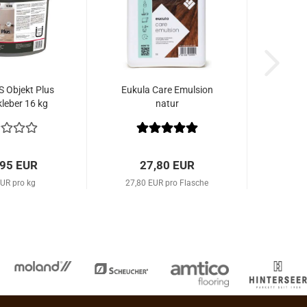
Ob­jekt Plus
Eu­ku­la Care Emul­si­on
kle­ber 16 kg
natur
,95 EUR
27,80 EUR
EUR pro kg
27,80 EUR pro Flasche