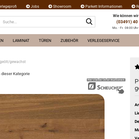
erlegeprofi
Jobs
Showroom
Parkett Informationen
R
Wie können wir
Suche...
(03491) 40
Mo. - Fr. 08:00 Uhr 
EN
LAMINAT
TÜREN
ZUBEHÖR
VERLEGESERVICE
 geölt/gewachst
n dieser Kategorie
P
g
Ar
Li
De
Ma
Ve