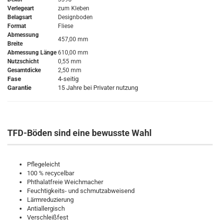
Verlegeart
zum Kleben
Belagsart
Designboden
Format
Fliese
Abmessung
457,00 mm
Breite
Abmessung Länge
610,00 mm
Nutzschicht
0,55 mm
Gesamtdicke
2,50 mm
Fase
4-seitig
Garantie
15 Jahre bei Privater nutzung
TFD-Böden sind eine bewusste Wahl
Pflegeleicht
100 % recycelbar
Phthalatfreie Weichmacher
Feuchtigkeits- und schmutzabweisend
Lärmreduzierung
Antiallergisch
Verschleißfest