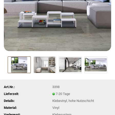
Art.Nr.:
3398
Lieferzeit:
7-20 Tage
Details:
Klebevinyl, hohe Nutzschicht
Material:
Vinyl
Verlegeart:
Klebesystem