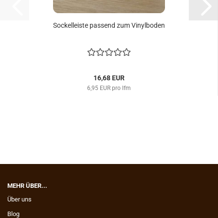
So­ckel­leis­te pas­send zum Vi­nyl­bo­den
16,68 EUR
6,95 EUR pro lfm
MEHR ÜBER...
Über uns
Blog