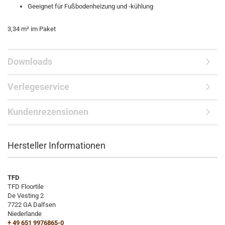
Geeignet für Fußbodenheizung und -kühlung
3,34 m² im Paket
Downloads
Verlegeservice
Kundenrezensionen
Hersteller Informationen
TFD
TFD Floortile
De Vesting 2
7722 GA Dalfsen
Niederlande
+ 49 651 9976865-0