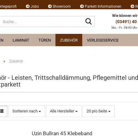
erlegeprofi
Jobs
Showroom
Parkett Informationen
R
Wie können wir
Suche...
(03491) 40
Mo. - Fr. 08:00 Uhr 
EN
LAMINAT
TÜREN
ZUBEHÖR
VERLEGESERVICE
»
Zubehör
ör - Leisten, Trittschalldämmung, Pflegemittel un
tparkett
Sortieren nach
pro Seite
Sortieren nach
Alle Hersteller
20 pro Seite
Uzin Bull­ran 45 Kle­be­band