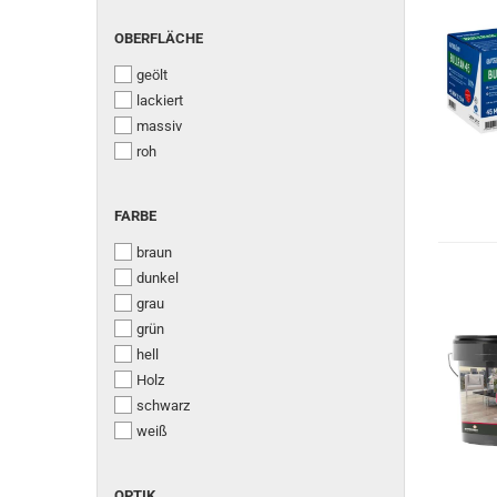
OBERFLÄCHE
OBERFLÄCHE
geölt
lackiert
massiv
roh
FARBE
FARBE
braun
dunkel
grau
grün
hell
Holz
schwarz
weiß
OPTIK
OPTIK