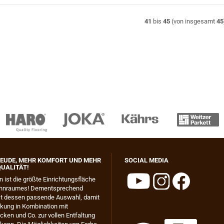
41
bis
45
(von insgesamt
45
EUDE, MEHR KOMFORT UND MEHR
SOCIAL MEDIA
UALITÄT!
n ist die größte Einrichtungsfläche
hnraumes! Dementsprechend
ist dessen passende Auswahl, damit
kung in Kombination mit
ken und Co. zur vollen Entfaltung