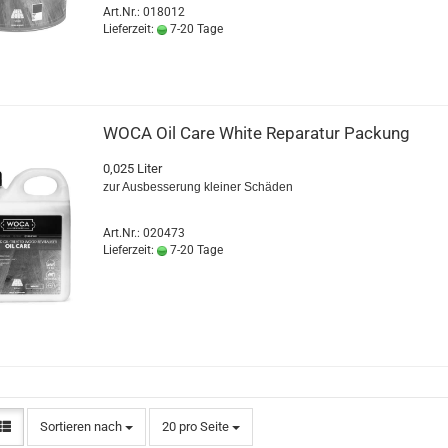
Art.Nr.: 018012
Lieferzeit:
7-20 Tage
WOCA Oil Care White Re­pa­ra­tur Pa­ckung
0,025 Liter
zur Aus­bes­se­rung klei­ner Schä­den
Art.Nr.: 020473
Lieferzeit:
7-20 Tage
Sortieren nach
pro Seite
Sortieren nach
20 pro Seite