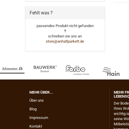
Fehlt was ?
passendes Produkt nicht gefunden
?
schreiben sie uns an
store@anhaltparkett.de
MEHR ÜBER...
MEHR FR
LEBENSQ
Über uns
​Der Bode
Ihres Wo
Blog
wichtig 
Impressum
seine Wir
Möbelstüc
Kontakt