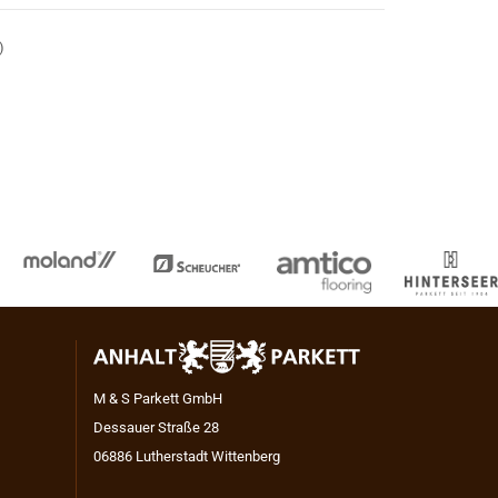
)
M & S Parkett GmbH
Dessauer Straße 28
06886 Lutherstadt Wittenberg