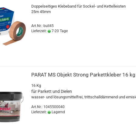
Dop­pel­sei­ti­ges Kle­be­band für Sockel-​ und Ket­tel­leis­ten
25m 45mm
Art.Nr.: bull45
Lieferzeit:
7-20 Tage
PARAT MS Ob­jekt Strong Par­kett­kle­ber 16 kg
16 Kg
für Par­kett und Die­len
wasser-​ und lö­sungs­mit­tel­frei, tritt­schall­däm­mend und emi­si
Art.Nr.: 1045500040
Lieferzeit:
Lagernd