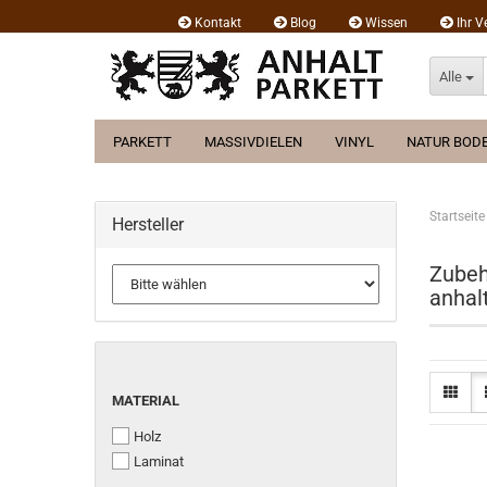
Kontakt
Blog
Wissen
Ihr V
Alle
PARKETT
MASSIVDIELEN
VINYL
NATUR BOD
Startseite
Hersteller
Zubeh
anhal
MATERIAL
MATERIAL
Holz
Laminat