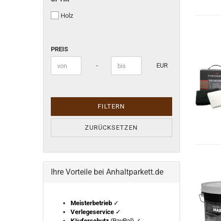
Holz
PREIS
PREIS
Preis bis
-
EUR
FILTERN
ZURÜCKSETZEN
Ihre Vorteile bei Anhaltparkett.de
Meisterbetrieb
✓
Verlegeservice
✓
Käuferschutz
(PayPal) ✓