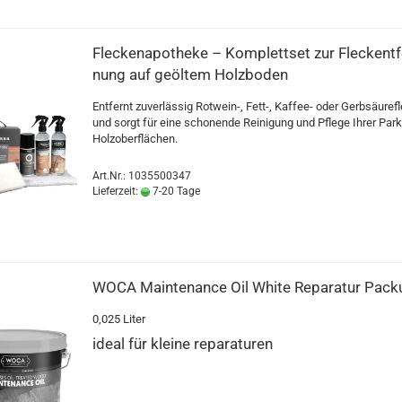
Fle­cken­apo­the­ke – Kom­plett­set zur Fleck­ent­f
nung auf ge­öl­tem Holz­bo­den
Ent­fernt zu­ver­läs­sig Rotwein-​, Fett-, Kaffee-​ oder Gerb­säu­re­f
und sorgt für eine scho­nen­de Rei­ni­gung und Pfle­ge Ihrer Park
Holz­ober­flä­chen.
Art.Nr.: 1035500347
Lieferzeit:
7-20 Tage
WOCA Main­ten­an­ce Oil White Re­pa­ra­tur Pa­c
0,025 Liter
ideal für klei­ne re­pa­ra­tu­ren