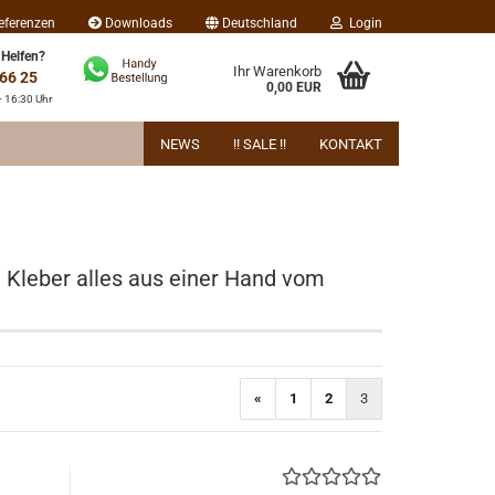
eferenzen
Downloads
Deutschland
Login
 Helfen?
Ihr Warenkorb
 66 25
0,00 EUR
- 16:30 Uhr
NEWS
!! SALE !!
KONTAKT
d Kleber alles aus einer Hand vom
«
1
2
3