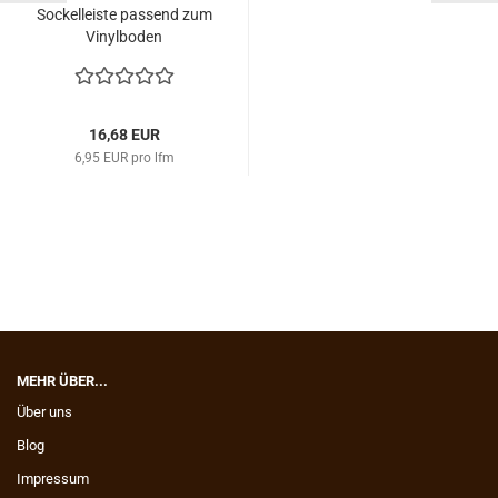
So­ckel­leis­te pas­send zum
Vi­nyl­bo­den
16,68 EUR
6,95 EUR pro lfm
MEHR ÜBER...
Über uns
Blog
Impressum