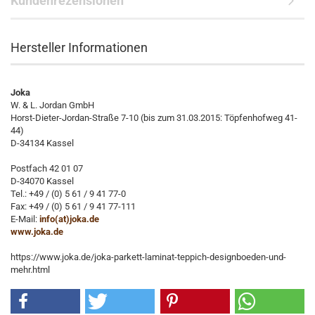
Kundenrezensionen
Hersteller Informationen
Joka
W. & L. Jordan GmbH
Horst-Dieter-Jordan-Straße 7-10 (bis zum 31.03.2015: Töpfenhofweg 41-
44)
D-34134 Kassel
Postfach 42 01 07
D-34070 Kassel
Tel.: +49 / (0) 5 61 / 9 41 77-0
Fax: +49 / (0) 5 61 / 9 41 77-111
E-Mail:
info(at)joka.de
www.joka.de
https://www.joka.de/joka-parkett-laminat-teppich-designboeden-und-
mehr.html