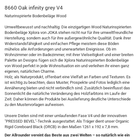
8660 Oak infinity grey V4
Naturinspirierte Bodenbeläge Wood
Umweltbewusst und nachhaltig: Die einzigartigen Wood Naturinspirierten
Bodenbeläge Xplora von JOKA stehen nicht nur für ihre umweltfreundliche
Herstellung, sondern auch für ihre außergewöhnliche Qualität. Dank ihrer
Widerstandsfähigkeit und einfachen Pflege meistern diese Böden
mühelos alle Anforderungen und unerwarteten Ereignisse. Ob im
Wohnzimmer oder im Badezimmer, mit ihrer Vielseitigkeit und einer breiten
Palette an Designs fügen sich die Xplora Naturinspirierten Bodenbeläge
von Wood perfekt in jede Wohnsituation ein und verleihen ihr einen ganz
eigenen, natürlichen Charme.
Holz, als Naturprodukt, offenbart eine Vielfalt an Farben und Texturen. Es
ist wichtig zu beachten, dass Muster, Prospekte und Fotos lediglich eine
Annäherung bieten und nicht verbindlich sind. Zusätzlich beeinflusst das
Sonnenlicht die natürliche Veränderung des Holzfarbtons im Laufe der
Zeit. Daher können die Produkte bei Auslieferung deutliche Unterschiede
zu den Mustervorlagen aufweisen.
Unsere Dielen sind mit einer umlaufenden Fase V4 und der innovativen
"PRESSED BEVEL"-Technik ausgestattet. Als Träger dient unser Organic
Rigid Coreboard Black (ORCB) in den Maßen 1261 x 192 x 7,8 mm.
Der Allrounder vereint das Beste aus zwei Welten – so natürlich wie ein