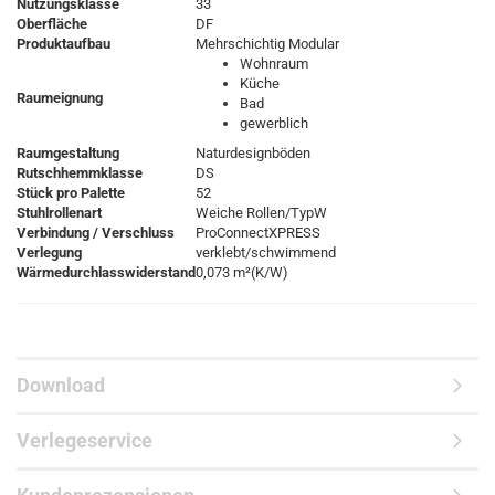
Nutzungsklasse
33
Oberfläche
DF
Produktaufbau
Mehrschichtig Modular
Wohnraum
Küche
Raumeignung
Bad
gewerblich
Raumgestaltung
Naturdesignböden
Rutschhemmklasse
DS
Stück pro Palette
52
Stuhlrollenart
Weiche Rollen/TypW
Verbindung / Verschluss
ProConnectXPRESS
Verlegung
verklebt/schwimmend
Wärmedurchlasswiderstand
0,073 m²(K/W)
Download
Verlegeservice