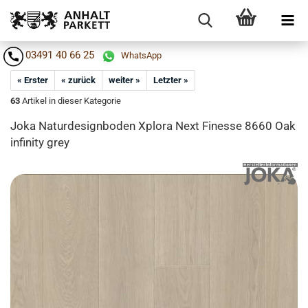
03491 40 66 25
WhatsApp
« Erster
« zurück
weiter »
Letzter »
63
Artikel in dieser Kategorie
Joka Na­tur­de­sign­bo­den Xplo­ra Next Fi­nes­se 8660 Oak
in­fi­ni­ty grey