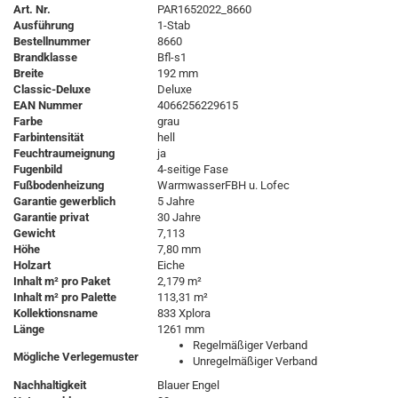
Art. Nr.
PAR1652022_8660
Ausführung
1-Stab
Bestellnummer
8660
Brandklasse
Bfl-s1
Breite
192 mm
Classic-Deluxe
Deluxe
EAN Nummer
4066256229615
Farbe
grau
Farbintensität
hell
Feuchtraumeignung
ja
Fugenbild
4-seitige Fase
Fußbodenheizung
WarmwasserFBH u. Lofec
Garantie gewerblich
5 Jahre
Garantie privat
30 Jahre
Gewicht
7,113
Höhe
7,80 mm
Holzart
Eiche
Inhalt m² pro Paket
2,179 m²
Inhalt m² pro Palette
113,31 m²
Kollektionsname
833 Xplora
Länge
1261 mm
Regelmäßiger Verband
Mögliche Verlegemuster
Unregelmäßiger Verband
Nachhaltigkeit
Blauer Engel